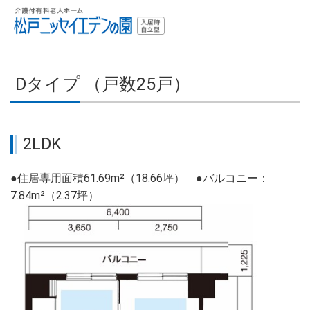
Dタイプ （戸数25戸）
2LDK
●住居専用面積61.69m²（18.66坪） ●バルコニー：
7.84m²（2.37坪）