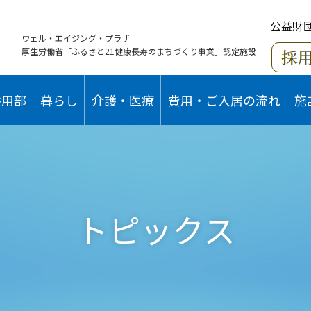
公益財
ウェル・エイジング・プラザ
厚生労働省「ふるさと21健康長寿のまちづくり事業」認定施設
共用部
暮らし
介護・医療
費用・ご入居の流れ
施
トピックス