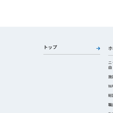
トップ
ホ
ニ
由
施
W
総
職