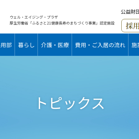
公益財
ウェル・エイジング・プラザ
厚生労働省「ふるさと21健康長寿のまちづくり事業」認定施設
共用部
暮らし
介護・医療
費用・ご入居の流れ
施
トピックス