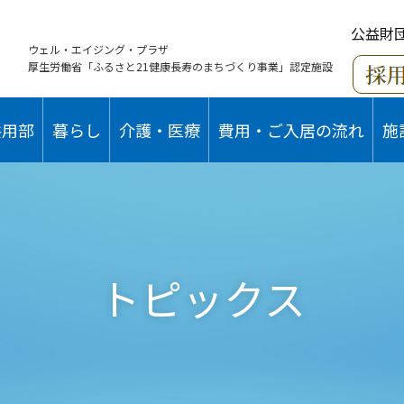
公益財
ウェル・エイジング・プラザ
厚生労働省「ふるさと21健康長寿のまちづくり事業」認定施設
共用部
暮らし
介護・医療
費用・ご入居の流れ
施
トピックス