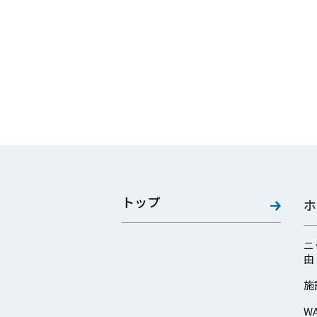
トップ
ホ
ニ
由
施
W