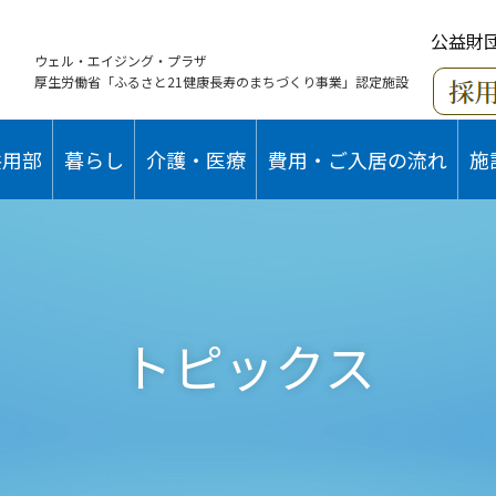
公益財
ウェル・エイジング・プラザ
厚生労働省「ふるさと21健康長寿のまちづくり事業」認定施設
共用部
暮らし
介護・医療
費用・ご入居の流れ
施
トピックス