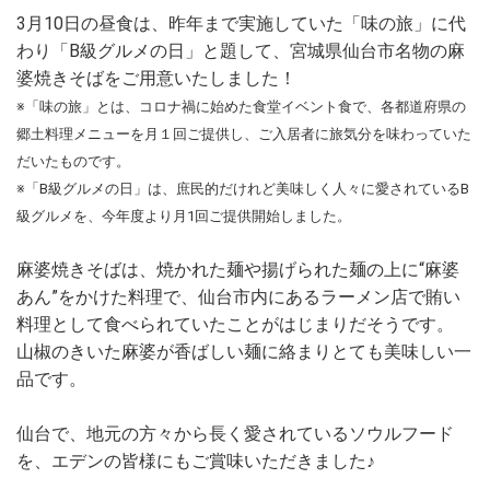
3月10日の昼食は、昨年まで実施していた「味の旅」に代
わり「B級グルメの日」と題して、宮城県仙台市名物の麻
婆焼きそばをご用意いたしました！
※「味の旅」とは、コロナ禍に始めた食堂イベント食で、各都道府県の
郷土料理メニューを月１回ご提供し、ご入居者に旅気分を味わっていた
だいたものです。
※「B級グルメの日」は、庶民的だけれど美味しく人々に愛されているB
級グルメを、今年度より月1回ご提供開始しました。
麻婆焼きそばは、焼かれた麺や揚げられた麺の上に“麻婆
あん”をかけた料理で、仙台市内にあるラーメン店で賄い
料理として食べられていたことがはじまりだそうです。
山椒のきいた麻婆が香ばしい麺に絡まりとても美味しい一
品です。
仙台で、地元の方々から長く愛されているソウルフード
を、エデンの皆様にもご賞味いただきました♪