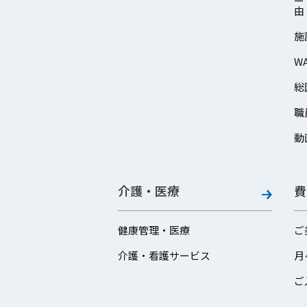
由
施
W
総
職
動
介護・医療
費
健康管理・医療
ご
介護・看護サービス
月
ご