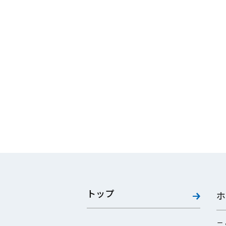
トップ
ホ
ニ