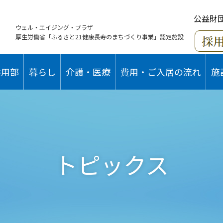
公益財
ウェル・エイジング・プラザ
厚生労働省「ふるさと21健康長寿のまちづくり事業」認定施設
共用部
暮らし
介護・医療
費用・ご入居の流れ
施
トピックス