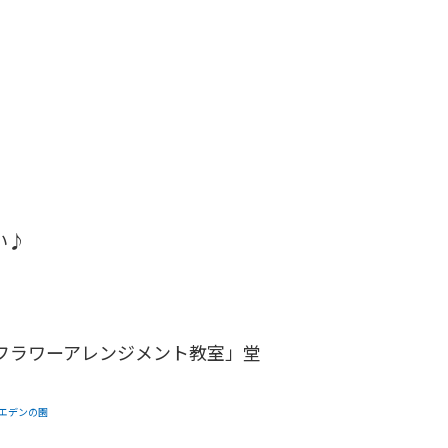
い♪
フラワーアレンジメント教室」堂
イエデンの園