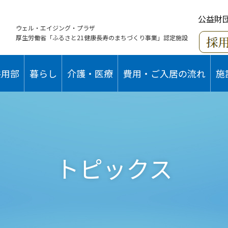
公益財
ウェル・エイジング・プラザ
厚生労働省「ふるさと21健康長寿のまちづくり事業」認定施設
共用部
暮らし
介護・医療
費用・ご入居の流れ
施
トピックス