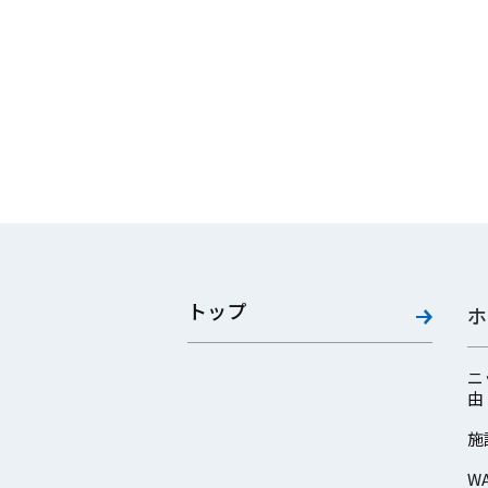
トップ
ホ
ニ
由
施
W