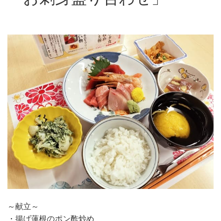
～献立～
・揚げ蓮根のポン酢炒め