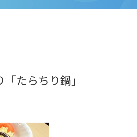
り「たらちり鍋」