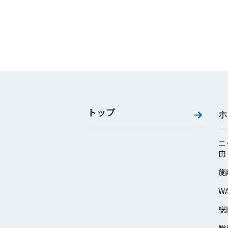
トップ
ホ
ニ
由
施
W
総