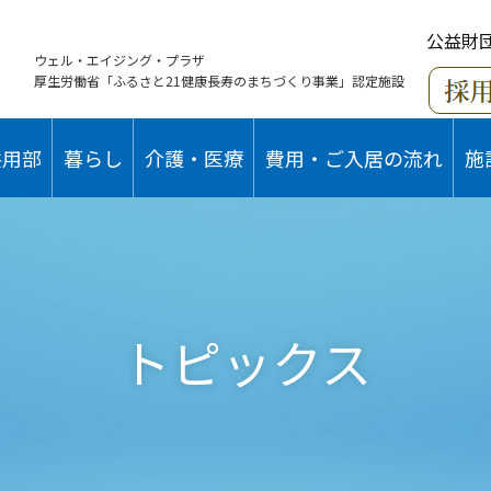
公益財
ウェル・エイジング・プラザ
厚生労働省「ふるさと21健康長寿のまちづくり事業」認定施設
共用部
暮らし
介護・医療
費用・ご入居の流れ
施
トピックス