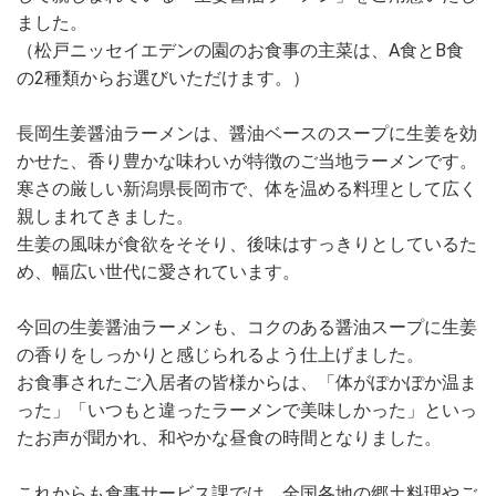
ました。
（松戸ニッセイエデンの園のお食事の主菜は、A食とB食
の2種類からお選びいただけます。）
長岡生姜醤油ラーメンは、醤油ベースのスープに生姜を効
かせた、香り豊かな味わいが特徴のご当地ラーメンです。
寒さの厳しい新潟県長岡市で、体を温める料理として広く
親しまれてきました。
生姜の風味が食欲をそそり、後味はすっきりとしているた
め、幅広い世代に愛されています。
今回の生姜醤油ラーメンも、コクのある醤油スープに生姜
の香りをしっかりと感じられるよう仕上げました。
お食事されたご入居者の皆様からは、「体がぽかぽか温ま
った」「いつもと違ったラーメンで美味しかった」といっ
たお声が聞かれ、和やかな昼食の時間となりました。
これからも食事サービス課では、全国各地の郷土料理やご