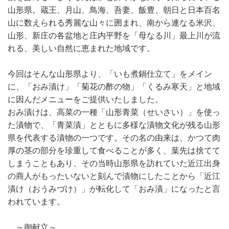
山形県。蔵王、月山、鳥海、吾妻、飯豊、朝日と日本百名
山に数えられる秀麗な山々に囲まれ、南から連なる米沢、
山形、新庄の各盆地と庄内平野を「母なる川」最上川が流
れる、美しい自然に恵まれた地域です。
今回はそんな山形県より、「いも煮鍋仕立て」をメイン
に、「おみ漬け」「菊花の酢の物」「くるみ寒天」と地域
に因んだメニューをご提供いたしました。
おみ漬けは、高菜の一種「山形青菜（せいさい）」を使っ
た漬物で、「青菜漬」とともに多様な漬物文化が残る山形
県を代表する漬物の一つです。その名の由来は、かつて肉
厚の茎の部分を珍重して食べることが多く、葉先は捨てて
しまうこともあり、その当時山形県を訪れていた近江出身
の商人がもったいないと刻んで漬物にしたことから「近江
漬け（おうみづけ）」が転化して「おみ漬」になったと言
われています。
～御献立～