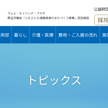
公益財
ウェル・エイジング・プラザ
厚生労働省「ふるさと21健康長寿のまちづくり事業」認定施設
共用部
暮らし
介護・医療
費用・ご入居の流れ
施
トピックス