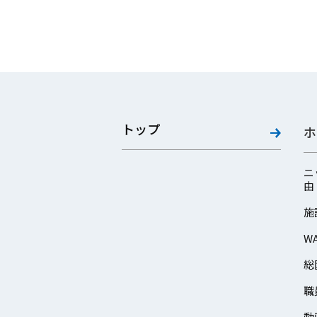
トップ
ホ
ニ
由
施
W
総
職
動