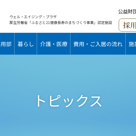
公益財
ウェル・エイジング・プラザ
厚生労働省「ふるさと21健康長寿のまちづくり事業」認定施設
共用部
暮らし
介護・医療
費用・ご入居の流れ
施
トピックス