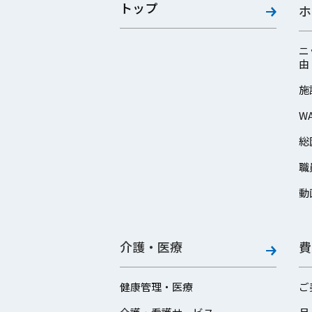
トップ
ホ
ニ
由
施
W
総
職
動
介護・医療
費
健康管理・医療
ご