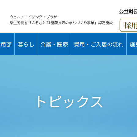
公益財
ウェル・エイジング・プラザ
厚生労働省「ふるさと21健康長寿のまちづくり事業」認定施設
共用部
暮らし
介護・医療
費用・ご入居の流れ
施
トピックス