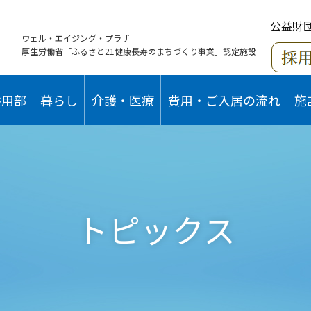
公益財
ウェル・エイジング・プラザ
厚生労働省「ふるさと21健康長寿のまちづくり事業」認定施設
共用部
暮らし
介護・医療
費用・ご入居の流れ
施
トピックス