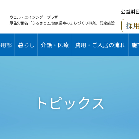
公益財
ウェル・エイジング・プラザ
厚生労働省「ふるさと21健康長寿のまちづくり事業」認定施設
共用部
暮らし
介護・医療
費用・ご入居の流れ
施
トピックス