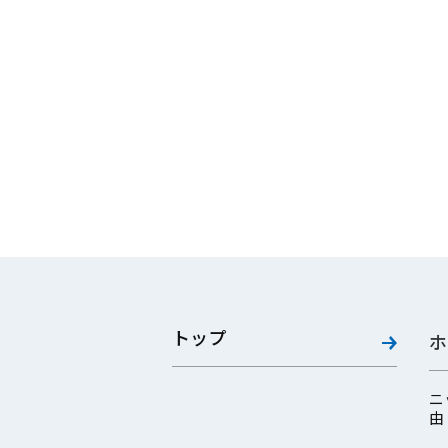
トップ
ホ
ニ
由