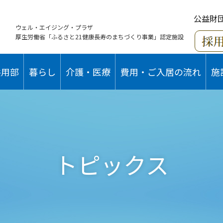
公益財
ウェル・エイジング・プラザ
厚生労働省「ふるさと21健康長寿のまちづくり事業」認定施設
共用部
暮らし
介護・医療
費用・ご入居の流れ
施
トピックス