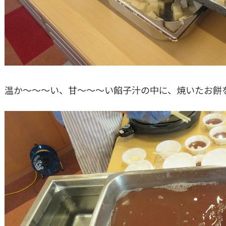
温か～～～い、甘～～～い餡子汁の中に、焼いたお餅