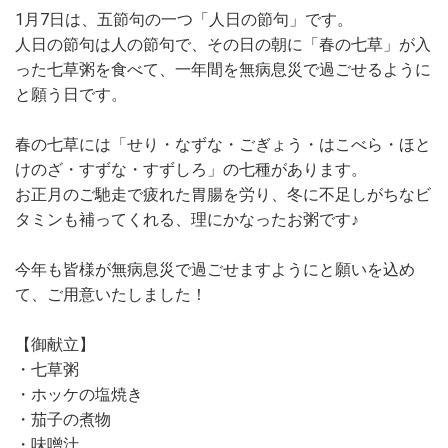
1月7日は、五節句の一つ「人日の節句」です。
人日の節句は人の節句で、その日の朝に「春の七草」が入
った七草粥を食べて、一年間を無病息災で過ごせるように
と願う日です。
春の七草には「せり・なずな・ごぎょう・はこべら・ほと
けのざ・すずな・すずしろ」の七種があります。
お正月のご馳走で疲れた胃腸を労り、冬に不足しがちなビ
タミンも補ってくれる、理にかなったお粥です♪
今年も皆様が無病息災で過ごせますようにと願いを込め
て、ご用意いたしました！
【御献立】
・七草粥
・ホッケの塩焼き
・茄子の煮物
・味噌汁