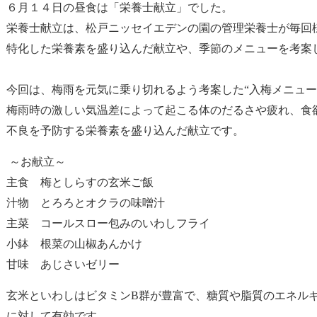
６月１４日の昼食は「栄養士献立」でした。
栄養士献立は、松戸ニッセイエデンの園の管理栄養士が毎回
特化した栄養素を盛り込んだ献立や、季節のメニューを考案
今回は、梅雨を元気に乗り切れるよう考案した“入梅メニュー
梅雨時の激しい気温差によって起こる体のだるさや疲れ、食
不良を予防する栄養素を盛り込んだ献立です。
～お献立～
主食 梅としらすの玄米ご飯
汁物 とろろとオクラの味噌汁
主菜 コールスロー包みのいわしフライ
小鉢 根菜の山椒あんかけ
甘味 あじさいゼリー
玄米といわしはビタミンB群が豊富で、糖質や脂質のエネル
に対して有効です。