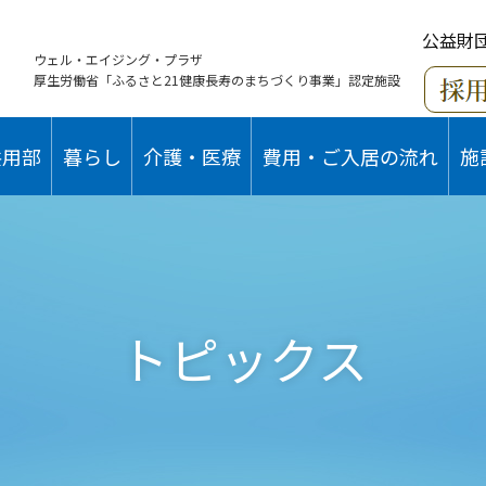
公益財
ウェル・エイジング・プラザ
厚生労働省「ふるさと21健康長寿のまちづくり事業」認定施設
共用部
暮らし
介護・医療
費用・ご入居の流れ
施
トピックス