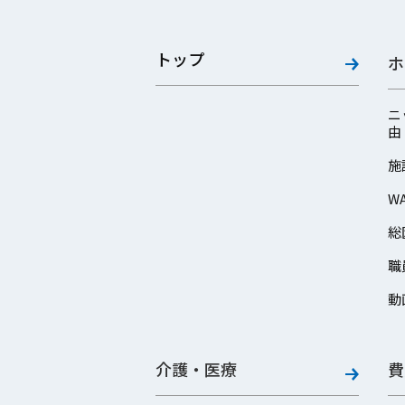
トップ
ホ
ニ
由
施
W
総
職
動
介護・医療
費