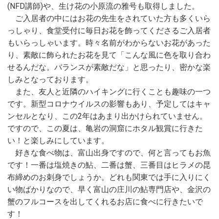
(NFD講師)や、生け花の小原流の雅号も取得しました。
ご入居者の中にはお花の先生をされていた方も多くいら
っしゃり、食堂受付に毎日お花を飾ってくださるご入居者
もいらっしゃいます。時々名前がわからないお花があった
り、素敵に飾られたお花を見て「こんな風に色を取り合わ
せるんだな。バランスが素敵だな」と思ったり、密かな楽
しみとなっております。
また、友人と近隣のハイキングに行くことも趣味の一つ
です。新型コロナウイルスの影響もあり、予定してはキャ
ンセルとなり、この2年はあまり出かけられていません。
ですので、この夏は、亀岩の洞窟にホタル観賞に行きた
い！と楽しみにしています。
好きな食べ物は、富山出身ですので、何と言ってもお魚
です！一番は塩焼きの鮎、二番は蟹、三番目はヒラメの昆
布締めのお刺身でしょうか。どれも関東では手に入りにく
い物ばかりなので、早く富山の庄川の鮎専門店や、金沢の
蟹のフルコースを出してくれるお店に食べに行きたいで
す！