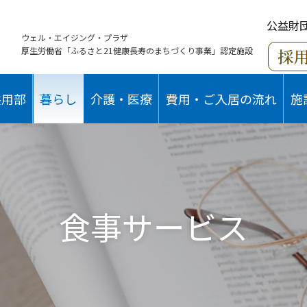
公益財
ウェル・エイジング・プラザ
厚生労働省「ふるさと21健康長寿のまちづくり事業」認定施設
共用部
暮らし
介護・医療
費用・ご入居の流れ
施
食事サービス