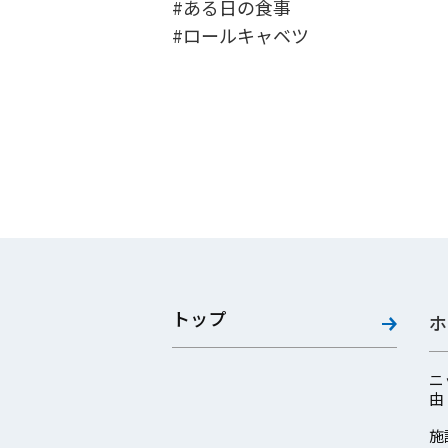
#ある日の食事
#ロールキャベツ
トップ
ホ
ニ
由
施