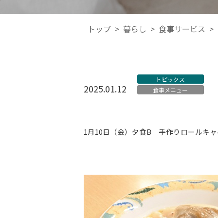
トップ
>
暮らし
>
食事サービス
>
トピックス
2025.01.12
食事メニュー
1
月
10
日（金）夕食
B
手作りロールキャベ