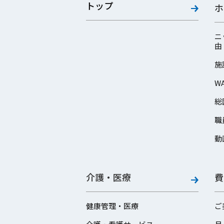
トップ
ホ
ニ
由
施
W
総
職
動
介護・医療
費
健康管理・医療
ご