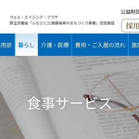
公益財
ウェル・エイジング・プラザ
厚生労働省「ふるさと21健康長寿のまちづくり事業」認定施設
共用部
暮らし
介護・医療
費用・ご入居の流れ
施
食事サービス