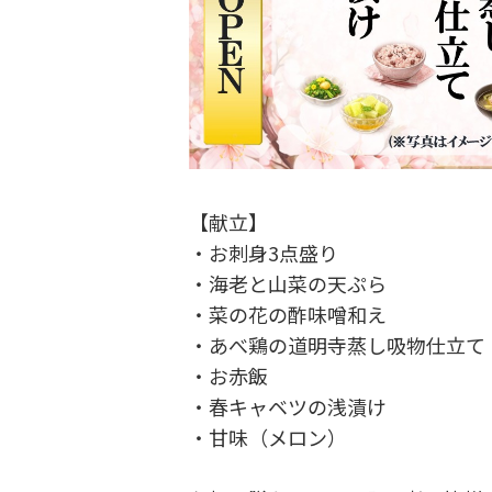
【献立】
・お刺身3点盛り
・海老と山菜の天ぷら
・菜の花の酢味噌和え
・あべ鶏の道明寺蒸し吸物仕立て
・お赤飯
・春キャベツの浅漬け
・甘味（メロン）