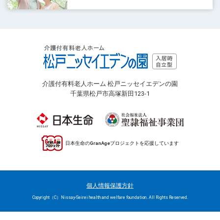
介護付有料老人ホーム 松戸ニッセイエデンの園
千葉県松戸市高塚新田123-1
日本生命のGranAgeプロジェクトを応援しています
個人情報保護方針
Copyright（C）Nissay-Seirei health and welfare foundation. All Rights Reserved.