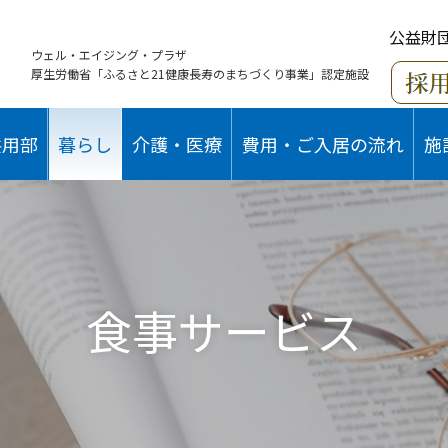
公益財
ウェル・エイジング・プラザ
厚生労働省「ふるさと21健康長寿のまちづくり事業」認定施設
共用部
暮らし
介護・医療
費用・ご入居の流れ
施
食事サービス