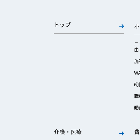
トップ
ホ
ニ
由
施
W
総
職
動
介護・医療
費