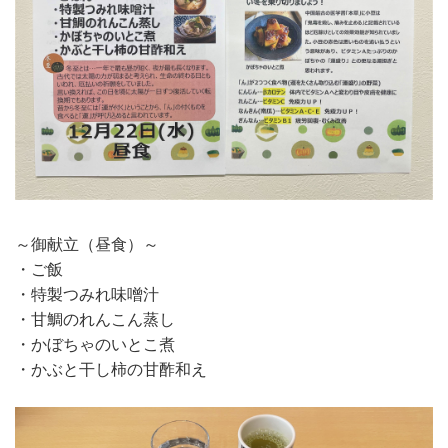
～御献立（昼食）～
・ご飯
・特製つみれ味噌汁
・甘鯛のれんこん蒸し
・かぼちゃのいとこ煮
・かぶと干し柿の甘酢和え