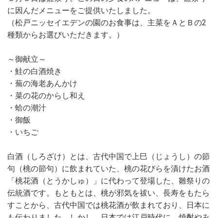
に因んだメニューをご提供いたしました。
（松戸ニッセイエデンの園のお食事は、主菜をＡとＢの2
種類からお選びいただきます。）
～御献立～
・鮭の白酒焼き
・蕪の海老あんかけ
・菜の花のからし和え
・蛤の潮汁
・御飯
・いちご
白酒（しろざけ）とは、古代中国で上巳（じょうし）の節
句（桃の節句）に飲まれていた、桃の花びらを漬けたお酒
「桃花酒（とうかしゅ）」に代わって登場した、雛祭りの
伝統酒です。もともとは、桃が邪気を祓い、長寿をもたら
すことから、古代中国では桃花酒が飲まれており、日本に
も伝わりました。しかし、日本では江戸時代に、焼酎やみ