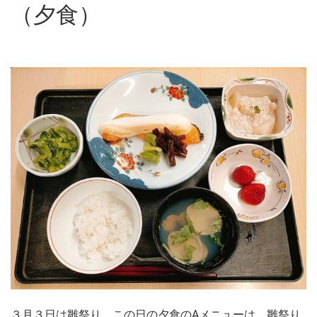
（夕食）
３月３日は雛祭り。この日の夕食のAメニューは、雛祭り