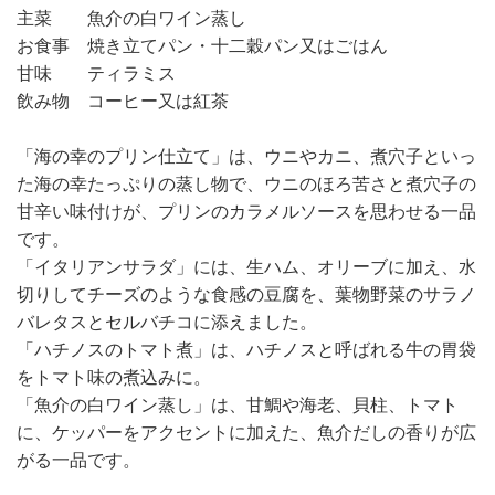
主菜 魚介の白ワイン蒸し
お食事 焼き立てパン・十二穀パン又はごはん
甘味 ティラミス
飲み物 コーヒー又は紅茶
「海の幸のプリン仕立て」は、ウニやカニ、煮穴子といっ
た海の幸たっぷりの蒸し物で、ウニのほろ苦さと煮穴子の
甘辛い味付けが、プリンのカラメルソースを思わせる一品
です。
「イタリアンサラダ」には、生ハム、オリーブに加え、水
切りしてチーズのような食感の豆腐を、葉物野菜のサラノ
バレタスとセルバチコに添えました。
「ハチノスのトマト煮」は、ハチノスと呼ばれる牛の胃袋
をトマト味の煮込みに。
「魚介の白ワイン蒸し」は、甘鯛や海老、貝柱、トマト
に、ケッパーをアクセントに加えた、魚介だしの香りが広
がる一品です。