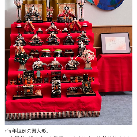
↑毎年恒例の雛人形。