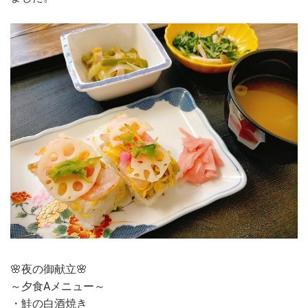
🌸夜の御献立🌸
～夕食Aメニュー～
・鮭の白酒焼き