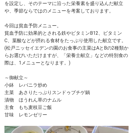
を設定し、そのテーマに沿った栄養素を盛り込んだ献立
や、季節ならではのメニューを考案しております。
今回は貧血予防メニュー。
貧血予防に効果的とされる鉄やビタミンB12、ビタミン
C、葉酸などが摂れる食材をたっぷり使用した献立です。
(松戸ニッセイエデンの園のお食事の主菜はAとBの2種類か
らお選びいただけますが、「栄養士献立」などの特別食の
際は、1メニューとなります。)
～御献立～
小鉢 レバニラ炒め
主菜 あさりたっぷりスンドゥブチゲ鍋
漬物 ほうれん草のナムル
主食 もち麦枝豆ご飯
甘味 レモンゼリー