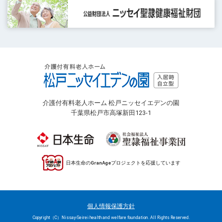
介護付有料老人ホーム 松戸ニッセイエデンの園
千葉県松戸市高塚新田123-1
日本生命のGranAgeプロジェクトを応援しています
個人情報保護方針
Copyright（C）Nissay-Seirei health and welfare foundation. All Rights Reserved.