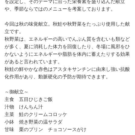
を設定し、そのテーマに沿った栄養素を盛り込んだ献立
や、季節ならではのメニューを考案しております。
今回は秋の味覚献立。秋鮭や秋野菜をたっぷり使用した献
立です。
秋野菜は、エネルギーの高いでんぷん質を含むいも類など
が多く、夏に消耗した体力を回復したり、冬場に風邪をひ
かないようにエネルギーや脂肪を体内に蓄えたりする効果
があると言われています。
秋鮭の鮮やかな赤色はアスタキサンチンに由来し強い抗酸
化作用があり、動脈硬化の予防が期待できます。
～御献立～
主食 五目ひじきご飯
汁物 けんちん汁
主菜 鮭のクリームコロッケ
小鉢 焼き野菜の温サラダ
甘味 栗のプリン チョコソースがけ