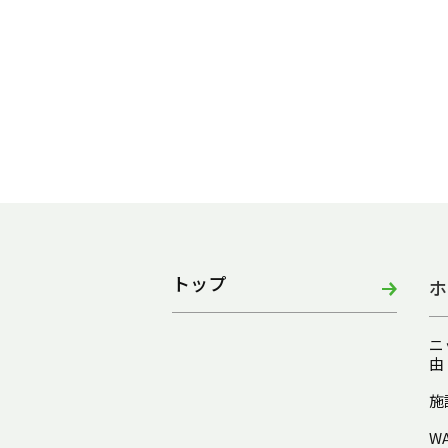
トップ
ホ
ニ
由
施
W