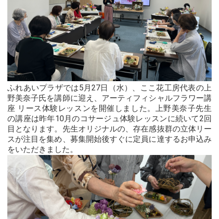
ふれあいプラザでは
5
月
27
日（水）、ここ花工房代表の上
野美奈子氏を講師に迎え、アーティフィシャルフラワー講
座 リース体験レッスンを開催しました。上野美奈子先生
の講座は昨年
10
月のコサージュ体験レッスンに続いて
2
回
目となります。先生オリジナルの、存在感抜群の立体リー
スが注目を集め、募集開始後すぐに定員に達するお申込み
をいただきました。