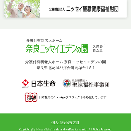
介護付有料老人ホーム 奈良ニッセイエデンの園
奈良県北葛城郡河合町高塚台1-8-1
日本生命のGranAgeプロジェクトを応援しています
個人情報保護方針
Copyright（C）Nissay-Seirei health and welfare foundation. All Rights Reserved.