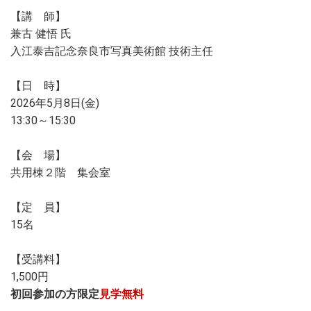
【講 師】
兼古 健悟 氏
入江泰吉記念奈良市写真美術館 技術主任
【日 時】
2026年5月8日(金)
13:30～15:30
【会 場】
共用棟２階 集会室
【定 員】
15名
【受講料】
1,500円
初回参加の方限定
見学無料