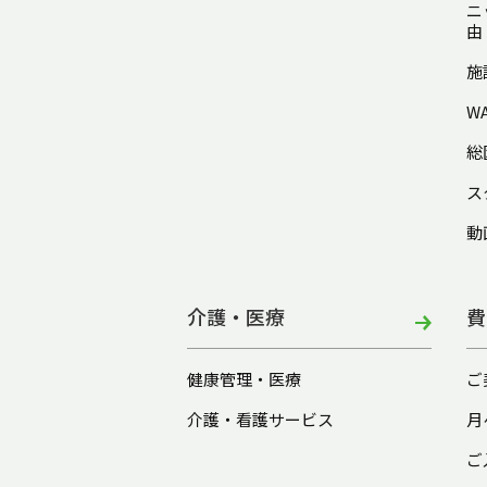
ニ
由
施
W
総
ス
動
介護・医療
費
健康管理・医療
ご
介護・看護サービス
月
ご