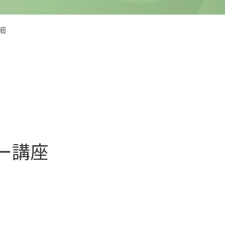
細
ー講座