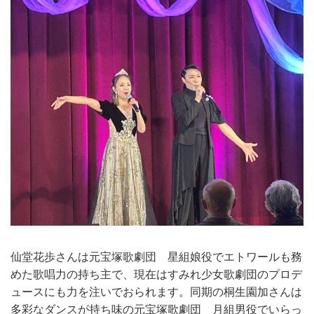
仙堂花歩さんは元宝塚歌劇団 星組娘役でエトワールも務
めた歌唱力の持ち主で、現在はすみれ少女歌劇団のプロデ
ュースにも力を注いでおられます。同期の桐生園加さんは
多彩なダンスが持ち味の元宝塚歌劇団 月組男役でいらっ