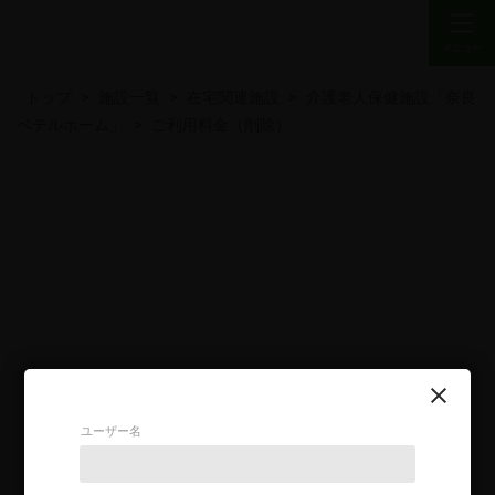
トップ
>
施設一覧
>
在宅関連施設
>
介護老人保健施設「奈良
ベテルホーム」
>
ご利用料金（削除）
ユーザー名