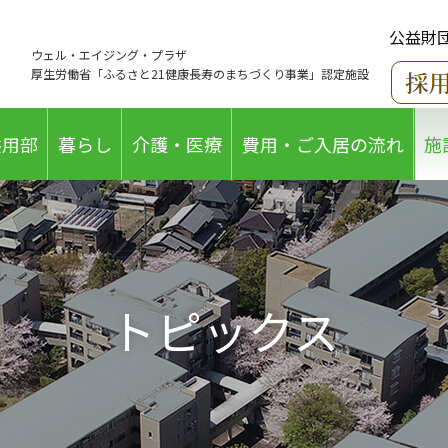
公益財
ウェル・エイジング・プラザ
厚生労働省「ふるさと21健康長寿のまちづくり事業」認定施設
共用部
暮らし
介護・医療
費用・ご入居の流れ
施
トピックス