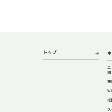
トップ
ホ
ニ
由
施
W
総
ス