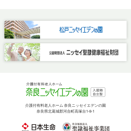
介護付有料老人ホーム 奈良ニッセイエデンの園
奈良県北葛城郡河合町高塚台1-8-1