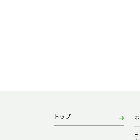
トップ
ホ
ニ