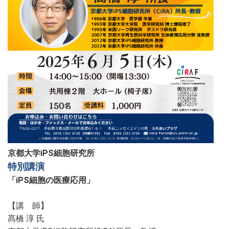
京都大学iPS細胞研究所
特別講演
「iPS細胞の医療応用」
【講 師】
髙橋 淳 氏