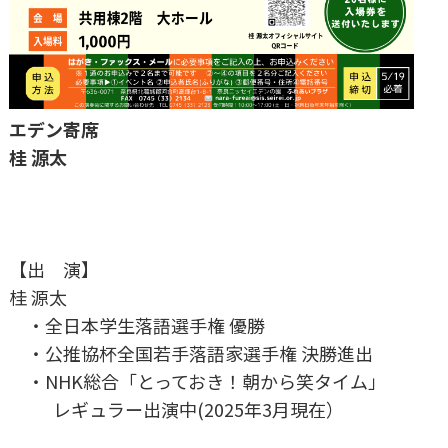
エデン寄席
桂 源太
【出 演】
桂 源太
・全日本学生落語選手権 優勝
・公推協杯全国若手落語家選手権 決勝進出
・NHK総合「とっておき！朝から笑タイム」
レギュラー出演中(2025年3月現在）