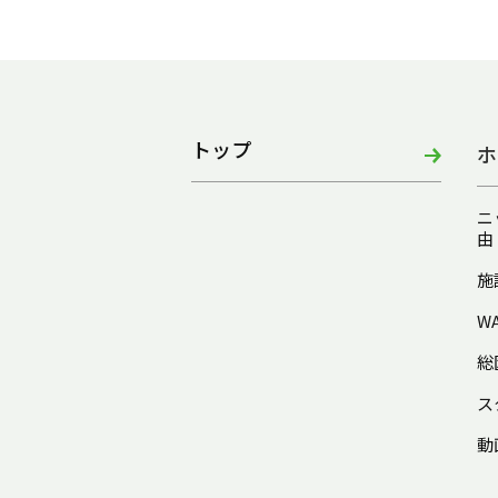
トップ
ホ
ニ
由
施
W
総
ス
動