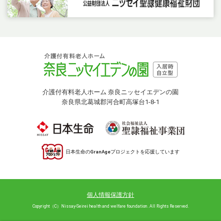
介護付有料老人ホーム 奈良ニッセイエデンの園
奈良県北葛城郡河合町高塚台1-8-1
日本生命のGranAgeプロジェクトを応援しています
個人情報保護方針
Copyright（C）Nissay-Seirei health and welfare foundation. All Rights Reserved.