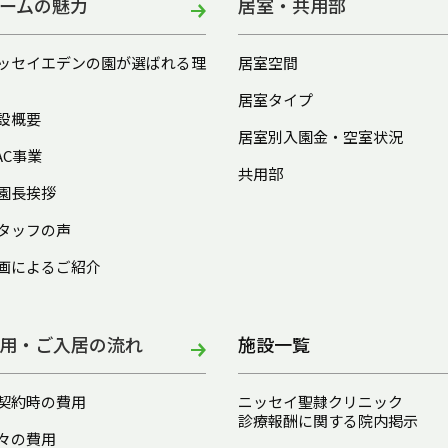
ームの魅力
居室・共用部
ッセイエデンの園が選ばれる理
居室空間
居室タイプ
設概要
居室別入園金・空室状況
AC事業
共用部
園長挨拶
タッフの声
画によるご紹介
用・ご入居の流れ
施設一覧
契約時の費用
ニッセイ聖隷クリニック
診療報酬に関する院内掲示
々の費用