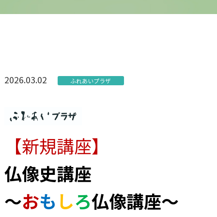
2026.03.02
ふれあいプラザ
【新規講座】
仏像史講座
～
お
も
し
ろ
仏像講座～