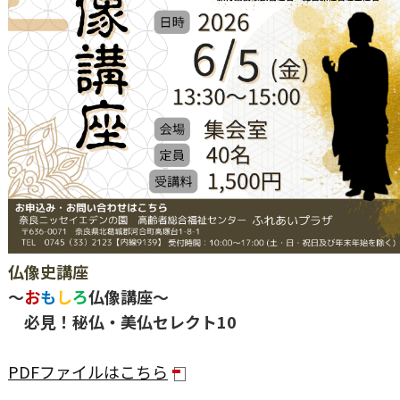
仏像史講座
～
お
も
し
ろ
仏像講座～
必見！秘仏・美仏セレクト10
PDFファイルはこちら