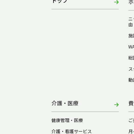
トップ
ホ
ニ
由
施
W
総
ス
動
介護・医療
費
健康管理・医療
ご
介護・看護サービス
月