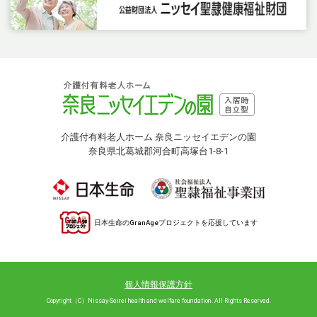
介護付有料老人ホーム 奈良ニッセイエデンの園
奈良県北葛城郡河合町高塚台1-8-1
日本生命のGranAgeプロジェクトを応援しています
個人情報保護方針
Copyright（C）Nissay-Seirei health and welfare foundation. All Rights Reserved.