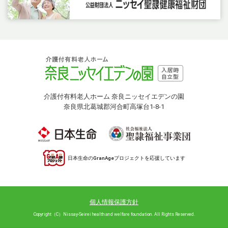
介護付有料老人ホーム 奈良ニッセイエデンの園
奈良県北葛城郡河合町高塚台1-8-1
日本生命のGranAgeプロジェクトを応援しています
個人情報保護方針
Copyright（C）Nissay-Seirei health and welfare foundation. All Rights Reserved.