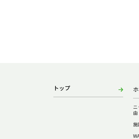
トップ
ホ
ニ
由
施
W