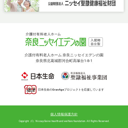
介護付有料老人ホーム 奈良ニッセイエデンの園
奈良県北葛城郡河合町高塚台1-8-1
日本生命のGranAgeプロジェクトを応援しています
個人情報保護方針
Copyright（C）Nissay-Seirei health and welfare foundation. All Rights Reserved.