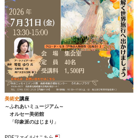
美術史
講座
～ふれあいミュージアム～
オルセー美術館
『
印象派のはじまり
』
PDFファイルはこちら