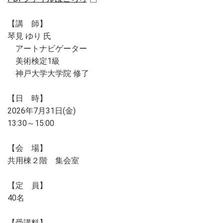
【講 師】
琴見 ゆり 氏
アートナビゲーター
美術検定1級
神戸大学大学院 修了
【日 時】
2026年7月31日(金)
13:30～15:00
【会 場】
共用棟２階 集会室
【定 員】
40名
【受講料】