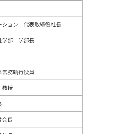
ーション 代表取締役社長
祉学部 学部長
事常務執行役員
 教授
長
役会長