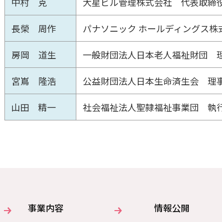
中村 克
大星ビル管理株式会社 代表取締
長榮 周作
パナソニック ホールディングス株
房岡 道生
一般財団法人日本老人福祉財団 
宮嶌 隆浩
公益財団法人日本生命済生会 理
山田 精一
社会福祉法人聖隷福祉事業団 執
事業内容
情報公開