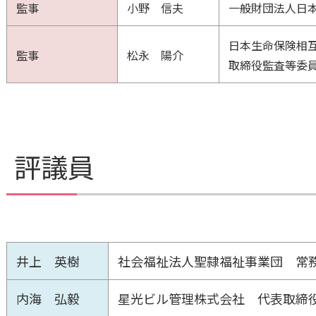
監事
小野 信夫
一般財団法人日
日本生命保険相
監事
松永 陽介
取締役監査等委員 
評議員
井上 英樹
社会福祉法人聖隷福祉事業団 常
内海 弘毅
星光ビル管理株式会社 代表取締