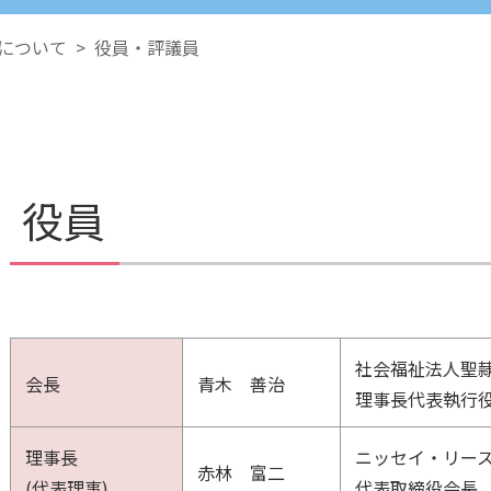
について
>
役員・評議員
役員
社会福祉法人聖
会長
青木 善治
理事長代表執行
理事長
ニッセイ・リー
赤林 富二
(代表理事)
代表取締役会長