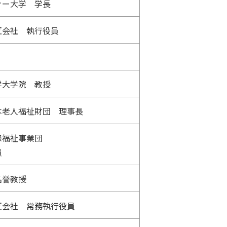
ァー大学 学長
互会社 執行役員
学大学院 教授
本老人福祉財団 理事長
隷福祉事業団
員
名誉教授
互会社 常務執行役員