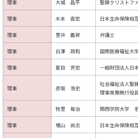
理事
大城 昌平
聖隷クリストフ
理事
木本 直宏
日本生命保険相
理事
里井 義昇
弁護士
理事
白澤 政和
国際医療福祉大
理事
夏目 芳宏
一般財団法人日
社会福祉法人聖
理事
彦坂 浩史
理事常務執行役
理事
牧里 毎治
関西学院大学 
理事
増山 尚志
日本生命保険相